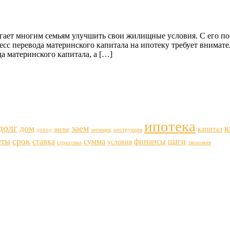
гает многим семьям улучшить свои жилищные условия. С его п
есс перевода материнского капитала на ипотеку требует внима
 материнского капитала, а […]
ипотека
долг
к
дом
заем
капитал
жилье
доход
заемщик
инструкция
срок
еты
ставка
финансы
шаги
сумма
условия
страховка
экономия