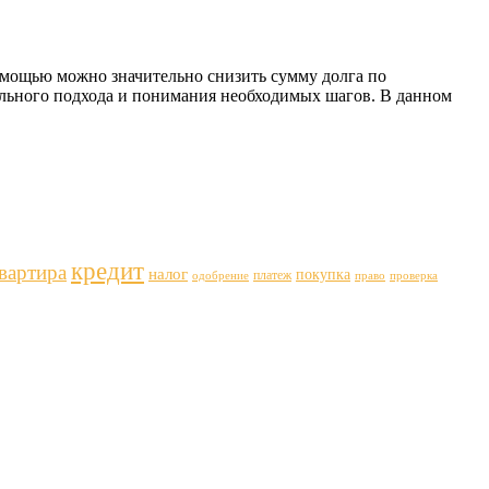
омощью можно значительно снизить сумму долга по
тельного подхода и понимания необходимых шагов. В данном
кредит
вартира
налог
покупка
платеж
одобрение
право
проверка