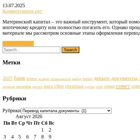
13.07.2025
Комментариев нет
Материнский капитал – это важный инструмент, который помо
ипотечному кредиту или полностью погасить его. Однако проц
материале мы рассмотрим основные этапы оформления перевода
Читать далее »
Метки
банк
деньги
документы
2025
взнос
вычет
возврат
возможности
выбор
совет
сбер
сов
риск
сбербанк
семья
проценты
село
процент
расчет
сделка
Рубрики
Рубрики
Август 2026
Пн
Вт
Ср
Чт
Пт
Сб
Вс
1
2
3
4
5
6
7
8
9