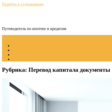
Перейти к содержимому
КредитНавигатор
Путеводитель по ипотеке и кредитам
Меню
Советы по ипотеке
Рефинансирование ипотеки
Пошаговое руководство
Ипотека без стресса
Рубрика:
Перевод капитала документы