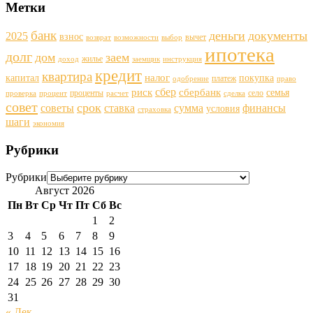
Метки
банк
деньги
документы
2025
взнос
вычет
возврат
возможности
выбор
ипотека
долг
дом
заем
жилье
доход
заемщик
инструкция
кредит
квартира
налог
капитал
покупка
платеж
одобрение
право
сбер
риск
сбербанк
семья
проценты
село
проверка
процент
расчет
сделка
совет
срок
советы
ставка
финансы
сумма
условия
страховка
шаги
экономия
Рубрики
Рубрики
Август 2026
Пн
Вт
Ср
Чт
Пт
Сб
Вс
1
2
3
4
5
6
7
8
9
10
11
12
13
14
15
16
17
18
19
20
21
22
23
24
25
26
27
28
29
30
31
« Дек