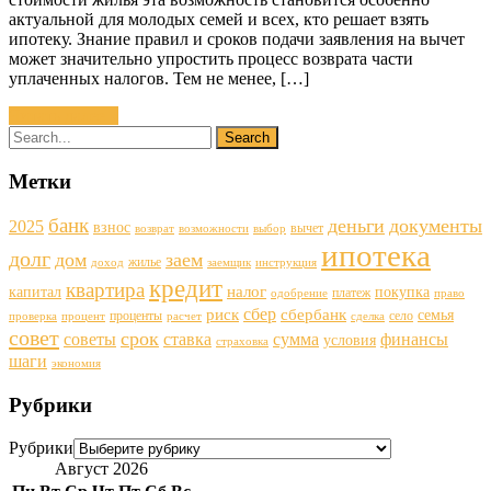
актуальной для молодых семей и всех, кто решает взять
ипотеку. Знание правил и сроков подачи заявления на вычет
может значительно упростить процесс возврата части
уплаченных налогов. Тем не менее, […]
Читать далее »
Метки
банк
деньги
документы
2025
взнос
вычет
возврат
возможности
выбор
ипотека
долг
дом
заем
жилье
доход
заемщик
инструкция
кредит
квартира
налог
капитал
покупка
платеж
одобрение
право
сбер
риск
сбербанк
семья
проценты
село
проверка
процент
расчет
сделка
совет
срок
советы
ставка
финансы
сумма
условия
страховка
шаги
экономия
Рубрики
Рубрики
Август 2026