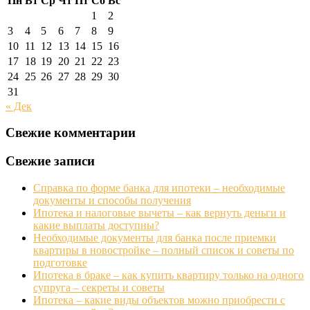
Пн
Вт
Ср
Чт
Пт
Сб
Вс
1
2
3
4
5
6
7
8
9
10
11
12
13
14
15
16
17
18
19
20
21
22
23
24
25
26
27
28
29
30
31
« Дек
Свежие комментарии
Свежие записи
Справка по форме банка для ипотеки – необходимые
документы и способы получения
Ипотека и налоговые вычеты – как вернуть деньги и
какие выплаты доступны?
Необходимые документы для банка после приемки
квартиры в новостройке – полный список и советы по
подготовке
Ипотека в браке – как купить квартиру только на одного
супруга – секреты и советы
Ипотека – какие виды объектов можно приобрести с