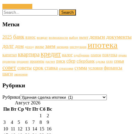
Читать далее »
Метки
банк
деньги
документы
2025
взнос
вычет
возврат
возможности
выбор
ипотека
долг
дом
заем
жилье
доход
заемщик
инструкция
кредит
квартира
налог
капитал
покупка
платеж
одобрение
право
сбер
риск
сбербанк
семья
проценты
село
проверка
процент
расчет
сделка
совет
срок
советы
ставка
финансы
сумма
условия
страховка
шаги
экономия
Рубрики
Рубрики
Август 2026
Пн
Вт
Ср
Чт
Пт
Сб
Вс
1
2
3
4
5
6
7
8
9
10
11
12
13
14
15
16