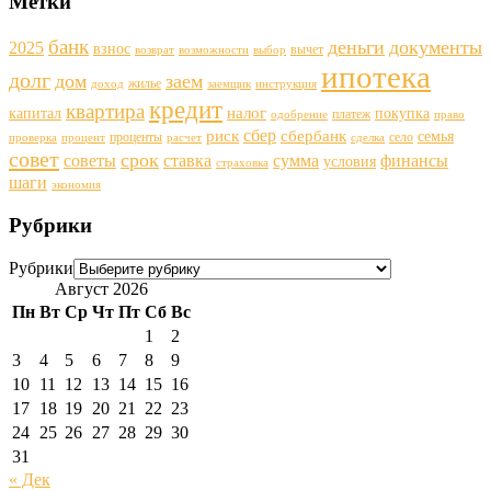
Метки
банк
деньги
документы
2025
взнос
вычет
возврат
возможности
выбор
ипотека
долг
дом
заем
жилье
доход
заемщик
инструкция
кредит
квартира
налог
капитал
покупка
платеж
одобрение
право
сбер
риск
сбербанк
семья
проценты
село
проверка
процент
расчет
сделка
совет
срок
советы
ставка
финансы
сумма
условия
страховка
шаги
экономия
Рубрики
Рубрики
Август 2026
Пн
Вт
Ср
Чт
Пт
Сб
Вс
1
2
3
4
5
6
7
8
9
10
11
12
13
14
15
16
17
18
19
20
21
22
23
24
25
26
27
28
29
30
31
« Дек