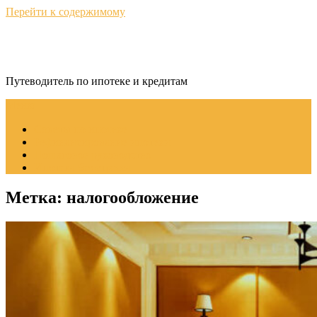
Перейти к содержимому
КредитНавигатор
Путеводитель по ипотеке и кредитам
Меню
Советы по ипотеке
Рефинансирование ипотеки
Пошаговое руководство
Ипотека без стресса
Метка:
налогообложение