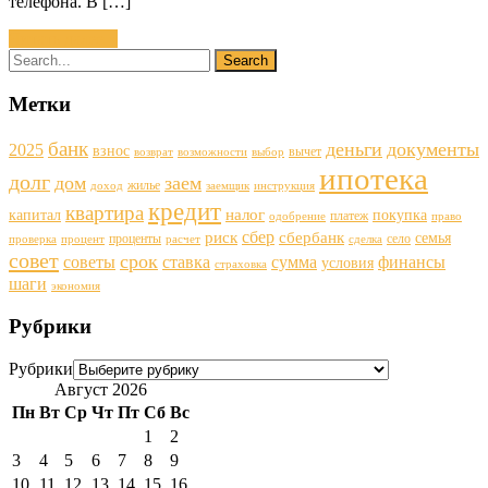
телефона. В […]
Читать далее »
Метки
банк
деньги
документы
2025
взнос
вычет
возврат
возможности
выбор
ипотека
долг
дом
заем
жилье
доход
заемщик
инструкция
кредит
квартира
налог
капитал
покупка
платеж
одобрение
право
сбер
риск
сбербанк
семья
проценты
село
проверка
процент
расчет
сделка
совет
срок
советы
ставка
финансы
сумма
условия
страховка
шаги
экономия
Рубрики
Рубрики
Август 2026
Пн
Вт
Ср
Чт
Пт
Сб
Вс
1
2
3
4
5
6
7
8
9
10
11
12
13
14
15
16