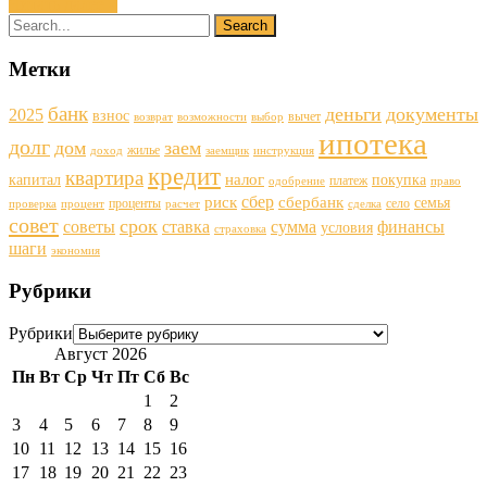
Читать далее »
Метки
банк
деньги
документы
2025
взнос
вычет
возврат
возможности
выбор
ипотека
долг
дом
заем
жилье
доход
заемщик
инструкция
кредит
квартира
налог
капитал
покупка
платеж
одобрение
право
сбер
риск
сбербанк
семья
проценты
село
проверка
процент
расчет
сделка
совет
срок
советы
ставка
финансы
сумма
условия
страховка
шаги
экономия
Рубрики
Рубрики
Август 2026
Пн
Вт
Ср
Чт
Пт
Сб
Вс
1
2
3
4
5
6
7
8
9
10
11
12
13
14
15
16
17
18
19
20
21
22
23