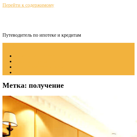
Перейти к содержимому
КредитНавигатор
Путеводитель по ипотеке и кредитам
Меню
Советы по ипотеке
Рефинансирование ипотеки
Пошаговое руководство
Ипотека без стресса
Метка:
получение