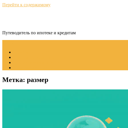
Перейти к содержимому
КредитНавигатор
Путеводитель по ипотеке и кредитам
Меню
Советы по ипотеке
Рефинансирование ипотеки
Пошаговое руководство
Ипотека без стресса
Метка:
размер