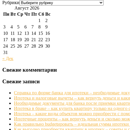
Рубрики
Август 2026
Пн
Вт
Ср
Чт
Пт
Сб
Вс
1
2
3
4
5
6
7
8
9
10
11
12
13
14
15
16
17
18
19
20
21
22
23
24
25
26
27
28
29
30
31
« Дек
Свежие комментарии
Свежие записи
Справка по форме банка для ипотеки – необходимые док
Ипотека и налоговые вычеты – как вернуть деньги и ка
Необходимые документы для банка после приемки кварти
Ипотека в браке – как купить квартиру только на одного 
Ипотека – какие виды объектов можно приобрести с пом
Ипотечные проценты – как вернуть деньги и сколько мо
Как правильно budgetировать – идеальная сумма ипотеки 
Как выгодно приобрести квартиру в ипотеку – советы и с