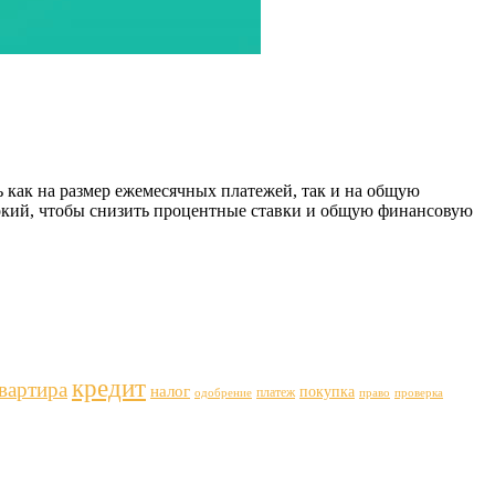
 как на размер ежемесячных платежей, так и на общую
сокий, чтобы снизить процентные ставки и общую финансовую
кредит
вартира
налог
покупка
платеж
одобрение
право
проверка