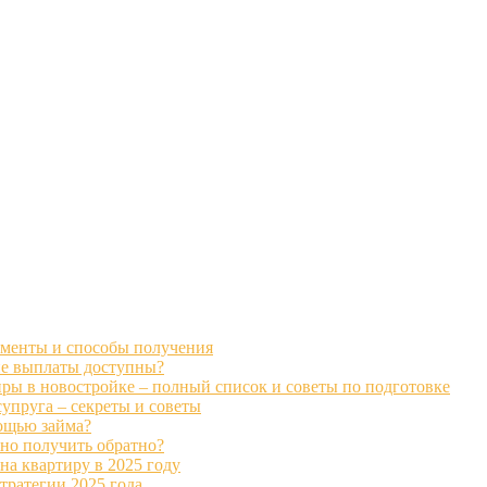
ументы и способы получения
кие выплаты доступны?
ры в новостройке – полный список и советы по подготовке
супруга – секреты и советы
ощью займа?
жно получить обратно?
на квартиру в 2025 году
тратегии 2025 года