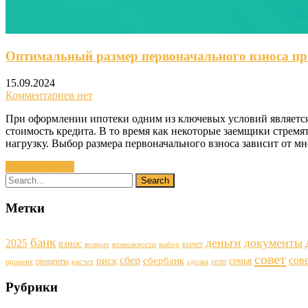
Оптимальный размер первоначального взноса пр
15.09.2024
Комментариев нет
При оформлении ипотеки одним из ключевых условий является 
стоимость кредита. В то время как некоторые заемщики стрем
нагрузку. Выбор размера первоначального взноса зависит от м
Читать далее »
Метки
банк
деньги
документы
2025
взнос
вычет
возврат
возможности
выбор
совет
сбер
сов
риск
сбербанк
семья
проценты
село
процент
расчет
сделка
Рубрики