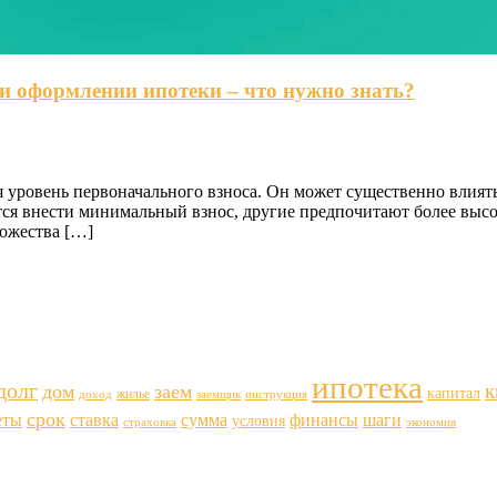
и оформлении ипотеки – что нужно знать?
уровень первоначального взноса. Он может существенно влиять
ятся внести минимальный взнос, другие предпочитают более вы
ножества […]
ипотека
долг
к
дом
заем
капитал
жилье
доход
заемщик
инструкция
срок
еты
ставка
финансы
шаги
сумма
условия
страховка
экономия