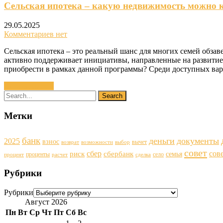
Сельская ипотека – какую недвижимость можно 
29.05.2025
Комментариев нет
Сельская ипотека – это реальный шанс для многих семей обза
активно поддерживает инициативы, направленные на развитие
приобрести в рамках данной программы? Среди доступных вар
Читать далее »
Метки
банк
деньги
документы
2025
взнос
вычет
возврат
возможности
выбор
совет
сбер
сов
риск
сбербанк
семья
проценты
село
процент
расчет
сделка
Рубрики
Рубрики
Август 2026
Пн
Вт
Ср
Чт
Пт
Сб
Вс