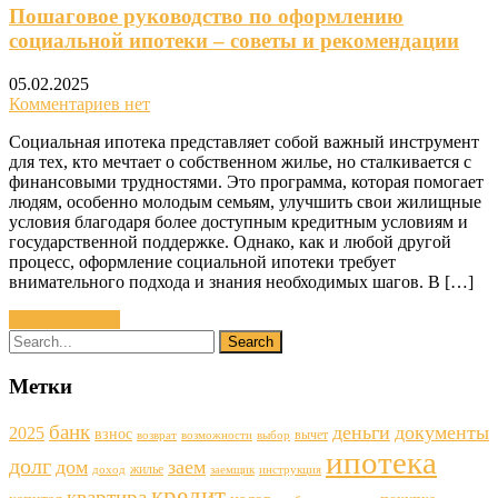
Пошаговое руководство по оформлению
социальной ипотеки – советы и рекомендации
05.02.2025
Комментариев нет
Социальная ипотека представляет собой важный инструмент
для тех, кто мечтает о собственном жилье, но сталкивается с
финансовыми трудностями. Это программа, которая помогает
людям, особенно молодым семьям, улучшить свои жилищные
условия благодаря более доступным кредитным условиям и
государственной поддержке. Однако, как и любой другой
процесс, оформление социальной ипотеки требует
внимательного подхода и знания необходимых шагов. В […]
Читать далее »
Метки
банк
деньги
документы
2025
взнос
вычет
возврат
возможности
выбор
ипотека
долг
дом
заем
жилье
доход
заемщик
инструкция
кредит
квартира