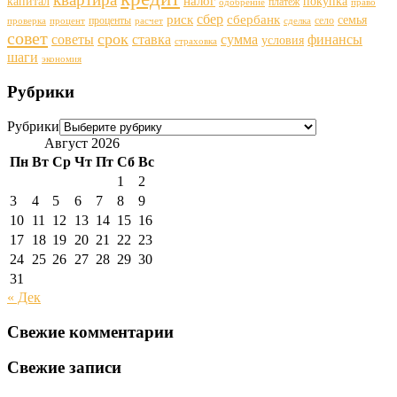
налог
капитал
покупка
платеж
одобрение
право
сбер
риск
сбербанк
семья
проценты
село
проверка
процент
расчет
сделка
совет
срок
советы
ставка
финансы
сумма
условия
страховка
шаги
экономия
Рубрики
Рубрики
Август 2026
Пн
Вт
Ср
Чт
Пт
Сб
Вс
1
2
3
4
5
6
7
8
9
10
11
12
13
14
15
16
17
18
19
20
21
22
23
24
25
26
27
28
29
30
31
« Дек
Свежие комментарии
Свежие записи