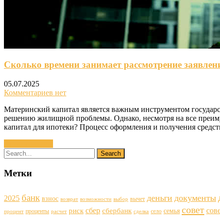
Сколько времени занимает рассмотрение заявлени
05.07.2025
Комментариев нет
Материнский капитал является важным инструментом государс
решению жилищной проблемы. Однако, несмотря на все преимущ
капитал для ипотеки? Процесс оформления и получения средст
Читать далее »
Метки
банк
деньги
документы
2025
взнос
вычет
возврат
возможности
выбор
совет
сбер
сов
риск
сбербанк
семья
проценты
село
процент
расчет
сделка