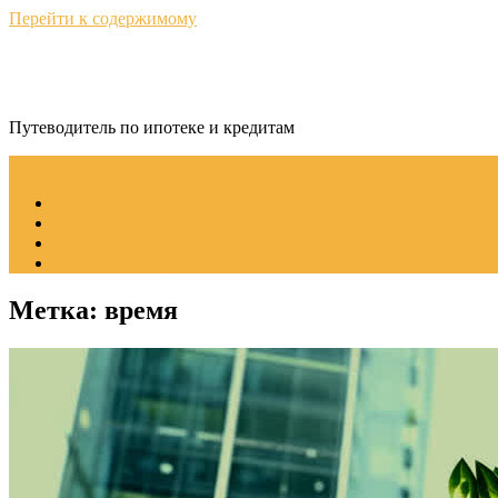
Перейти к содержимому
КредитНавигатор
Путеводитель по ипотеке и кредитам
Меню
Советы по ипотеке
Рефинансирование ипотеки
Пошаговое руководство
Ипотека без стресса
Метка:
время