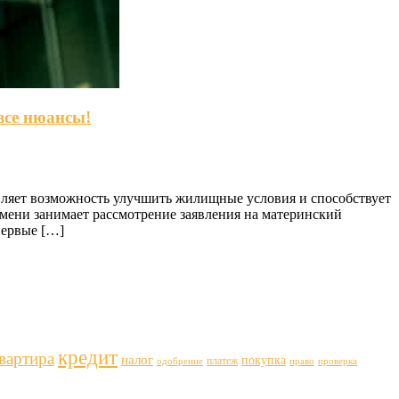
все нюансы!
ляет возможность улучшить жилищные условия и способствует
мени занимает рассмотрение заявления на материнский
первые […]
кредит
вартира
налог
покупка
платеж
одобрение
право
проверка