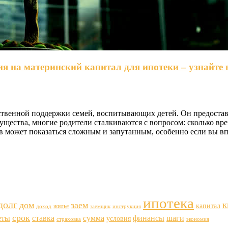
я на материнский капитал для ипотеки – узнайте 
твенной поддержки семей, воспитывающих детей. Он предостав
ества, многие родители сталкиваются с вопросом: сколько вре
в может показаться сложным и запутанным, особенно если вы в
ипотека
долг
к
дом
заем
капитал
жилье
доход
заемщик
инструкция
срок
еты
ставка
финансы
шаги
сумма
условия
страховка
экономия