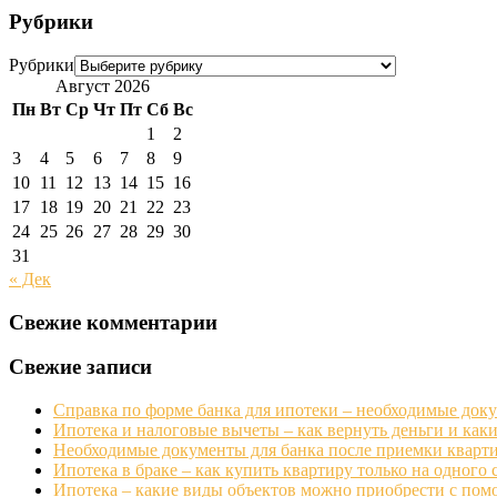
Рубрики
Рубрики
Август 2026
Пн
Вт
Ср
Чт
Пт
Сб
Вс
1
2
3
4
5
6
7
8
9
10
11
12
13
14
15
16
17
18
19
20
21
22
23
24
25
26
27
28
29
30
31
« Дек
Свежие комментарии
Свежие записи
Справка по форме банка для ипотеки – необходимые док
Ипотека и налоговые вычеты – как вернуть деньги и ка
Необходимые документы для банка после приемки кварти
Ипотека в браке – как купить квартиру только на одного 
Ипотека – какие виды объектов можно приобрести с пом