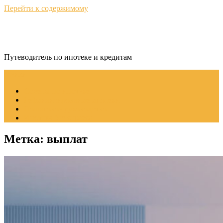
Перейти к содержимому
КредитНавигатор
Путеводитель по ипотеке и кредитам
Меню
Советы по ипотеке
Рефинансирование ипотеки
Пошаговое руководство
Ипотека без стресса
Метка:
выплат