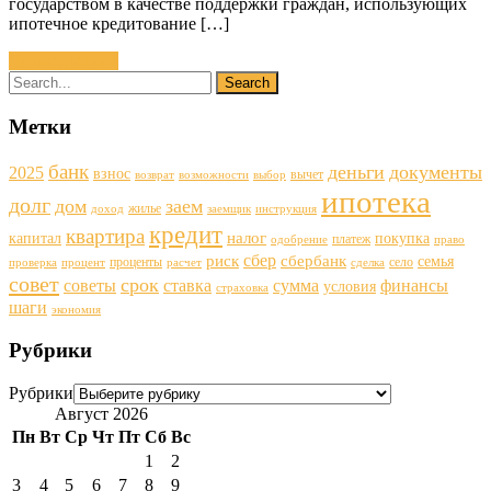
государством в качестве поддержки граждан, использующих
ипотечное кредитование […]
Читать далее »
Метки
банк
деньги
документы
2025
взнос
вычет
возврат
возможности
выбор
ипотека
долг
дом
заем
жилье
доход
заемщик
инструкция
кредит
квартира
налог
капитал
покупка
платеж
одобрение
право
сбер
риск
сбербанк
семья
проценты
село
проверка
процент
расчет
сделка
совет
срок
советы
ставка
финансы
сумма
условия
страховка
шаги
экономия
Рубрики
Рубрики
Август 2026
Пн
Вт
Ср
Чт
Пт
Сб
Вс
1
2
3
4
5
6
7
8
9