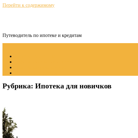
Перейти к содержимому
КредитНавигатор
Путеводитель по ипотеке и кредитам
Меню
Советы по ипотеке
Рефинансирование ипотеки
Пошаговое руководство
Ипотека без стресса
Рубрика:
Ипотека для новичков