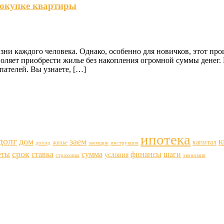
покупке квартиры
зни каждого человека. Однако, особенно для новичков, этот пр
оляет приобрести жилье без накопления огромной суммы денег. 
ателей. Вы узнаете, […]
ипотека
долг
к
дом
заем
капитал
жилье
доход
заемщик
инструкция
срок
еты
ставка
финансы
шаги
сумма
условия
страховка
экономия