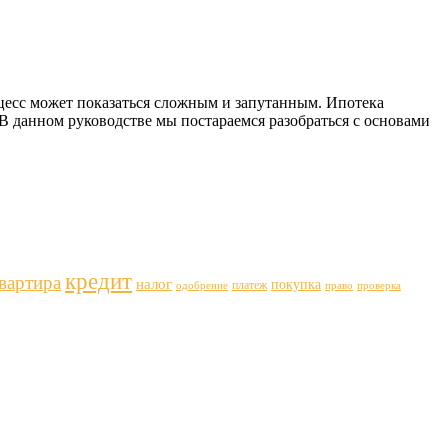
оцесс может показаться сложным и запутанным. Ипотека
В данном руководстве мы постараемся разобраться с основами
кредит
вартира
налог
покупка
платеж
одобрение
право
проверка