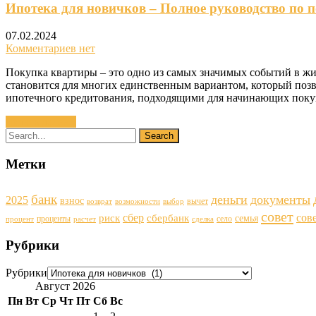
Ипотека для новичков – Полное руководство по 
07.02.2024
Комментариев нет
Покупка квартиры – это одно из самых значимых событий в жи
становится для многих единственным вариантом, который позв
ипотечного кредитования, подходящими для начинающих покуп
Читать далее »
Метки
банк
деньги
документы
2025
взнос
вычет
возврат
возможности
выбор
совет
сбер
сов
риск
сбербанк
семья
проценты
село
процент
расчет
сделка
Рубрики
Рубрики
Август 2026
Пн
Вт
Ср
Чт
Пт
Сб
Вс