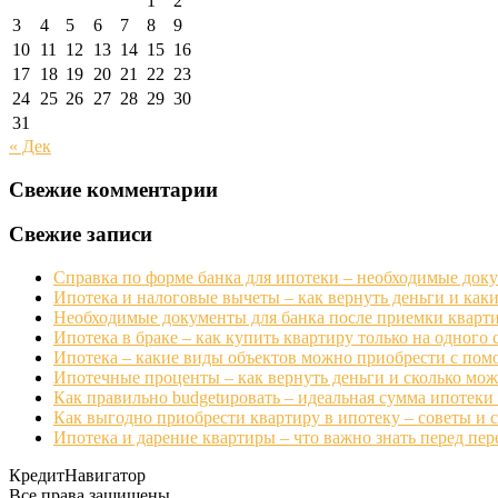
1
2
3
4
5
6
7
8
9
10
11
12
13
14
15
16
17
18
19
20
21
22
23
24
25
26
27
28
29
30
31
« Дек
Свежие комментарии
Свежие записи
Справка по форме банка для ипотеки – необходимые док
Ипотека и налоговые вычеты – как вернуть деньги и ка
Необходимые документы для банка после приемки кварти
Ипотека в браке – как купить квартиру только на одного 
Ипотека – какие виды объектов можно приобрести с пом
Ипотечные проценты – как вернуть деньги и сколько мо
Как правильно budgetировать – идеальная сумма ипотеки 
Как выгодно приобрести квартиру в ипотеку – советы и с
Ипотека и дарение квартиры – что важно знать перед пер
КредитНавигатор
Все права защищены