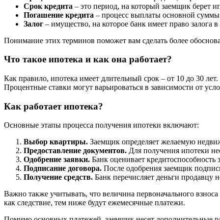
Срок кредита
– это период, на который заемщик берет ипо
Погашение кредита
– процесс выплаты основной суммы 
Залог
– имущество, на которое банк имеет право залога 
Понимание этих терминов поможет вам сделать более обоснов
Что такое ипотека и как она работает?
Как правило, ипотека имеет длительный срок – от 10 до 30 лет
Процентные ставки могут варьироваться в зависимости от усл
Как работает ипотека?
Основные этапы процесса получения ипотеки включают:
Выбор квартиры.
Заемщик определяет желаемую недвиж
Предоставление документов.
Для получения ипотеки нео
Одобрение заявки.
Банк оценивает кредитоспособность 
Подписание договора.
После одобрения заемщик подписы
Получение средств.
Банк перечисляет деньги продавцу н
Важно также учитывать, что величина первоначального взноса 
как следствие, тем ниже будут ежемесячные платежи.
Помимо основных платежей, заемщик несет дополнительные рас