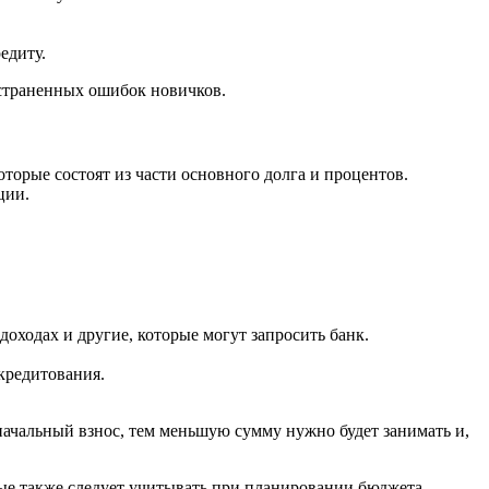
едиту.
остраненных ошибок новичков.
оторые состоят из части основного долга и процентов.
ции.
доходах и другие, которые могут запросить банк.
кредитования.
начальный взнос, тем меньшую сумму нужно будет занимать и,
ые также следует учитывать при планировании бюджета.