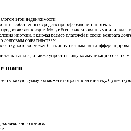
залогом этой недвижимости.
осит из собственных средств при оформлении ипотеки.
нк предоставляет кредит. Могут быть фиксированными или плав
словия ипотеки, включая размер платежей и сроки возврата долг
по долговым обязательствам.
тв банку, которое может быть аннуитетным или дифференцирова
 покупки жилья, а также упростит вашу коммуникацию с банкам
ые шаги
 понять, какую сумму вы можете потратить на ипотеку. Сущест
рвоначального взноса.
ке.