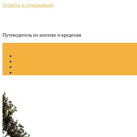
Перейти к содержимому
КредитНавигатор
Путеводитель по ипотеке и кредитам
Меню
Советы по ипотеке
Рефинансирование ипотеки
Пошаговое руководство
Ипотека без стресса