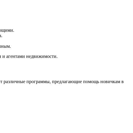
ающими.
а.
нным.
и и агентами недвижимости.
вуют различные программы, предлагающие помощь новичкам в