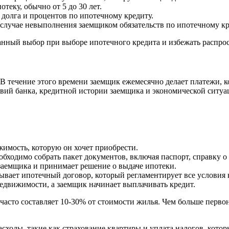
теку, обычно от 5 до 30 лет.
долга и процентов по ипотечному кредиту.
в случае невыполнения заемщиком обязательств по ипотечному кр
анный выбор при выборе ипотечного кредита и избежать распр
. В течение этого времени заемщик ежемесячно делает платежи, к
овий банка, кредитной истории заемщика и экономической ситуа
имость, которую он хочет приобрести.
бходимо собрать пакет документов, включая паспорт, справку о 
заемщика и принимает решение о выдаче ипотеки.
вает ипотечный договор, который регламентирует все условия 
едвижимости, а заемщик начинает выплачивать кредит.
часто составляет 10-30% от стоимости жилья. Чем больше перво
ходы, такие как страхование квартиры и уплата налогов, котор