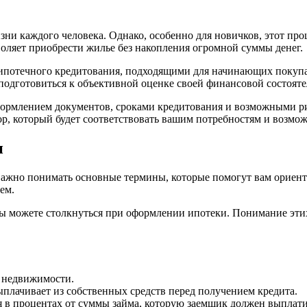
зни каждого человека. Однако, особенно для новичков, этот пр
оляет приобрести жилье без накопления огромной суммы денег.
 ипотечного кредитования, подходящими для начинающих покупат
подготовиться к объективной оценке своей финансовой состояте
формлением документов, сроками кредитования и возможными ри
р, который будет соответствовать вашим потребностям и возмож
и
ажно понимать основные термины, которые помогут вам ориенти
ем.
вы можете столкнуться при оформлении ипотеки. Понимание эти
м недвижимости.
ыплачивает из собственных средств перед получением кредита.
я в процентах от суммы займа, которую заемщик должен выплати