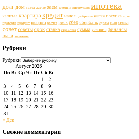
ипотека
долг
дом
заем
жилье
доход
заемщик
инструкция
кредит
квартира
налог
капитал
покупка
платеж
одобрение
право
сбер
риск
сбербанк
семья
проценты
село
проверка
процент
расчет
сделка
совет
срок
советы
ставка
финансы
сумма
условия
страховка
шаги
экономия
Рубрики
Рубрики
Август 2026
Пн
Вт
Ср
Чт
Пт
Сб
Вс
1
2
3
4
5
6
7
8
9
10
11
12
13
14
15
16
17
18
19
20
21
22
23
24
25
26
27
28
29
30
31
« Дек
Свежие комментарии